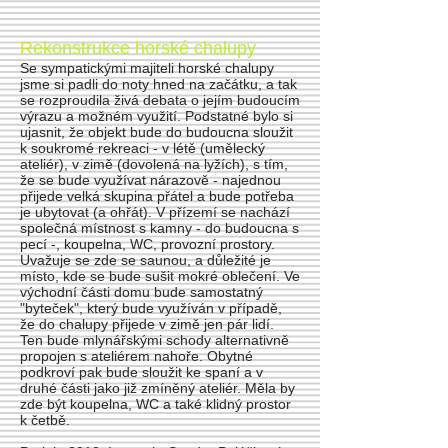
Rekonstrukce horské chalupy
Se sympatickými majiteli horské chalupy
jsme si padli do noty hned na začátku, a tak
se rozproudila živá debata o jejím budoucím
výrazu a možném využití. Podstatné bylo si
ujasnit, že objekt bude do budoucna sloužit
k soukromé rekreaci - v létě (umělecký
ateliér), v zimě (dovolená na lyžích), s tím,
že se bude využívat nárazově - najednou
přijede velká skupina přátel a bude potřeba
je ubytovat (a ohřát). V přízemí se nachází
společná místnost s kamny - do budoucna s
pecí -, koupelna, WC, provozní prostory.
Uvažuje se zde se saunou, a důležité je
místo, kde se bude sušit mokré oblečení. Ve
východní části domu bude samostatný
"byteček", který bude využíván v případě,
že do chalupy přijede v zimě jen pár lidí.
Ten bude mlynářskými schody alternativně
propojen s ateliérem nahoře. Obytné
podkroví pak bude sloužit ke spaní a v
druhé části jako již zmíněný ateliér. Měla by
zde být koupelna, WC a také klidný prostor
k četbě.