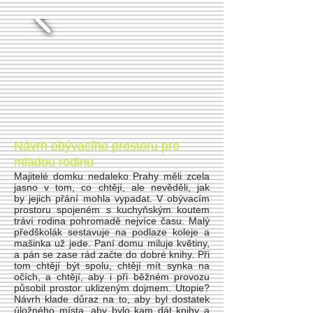
Návrh obývacího prostoru pro
mladou rodinu
​Majitelé domku nedaleko Prahy měli zcela
jasno v tom, co chtějí, ale nevěděli, jak
by jejich přání mohla vypadat. V obývacím
prostoru spojeném s kuchyňským koutem
tráví rodina pohromadě nejvíce času. Malý
předškolák sestavuje na podlaze koleje a
mašinka už jede. Paní domu miluje květiny,
a pán se zase rád začte do dobré knihy. Při
tom chtějí být spolu, chtějí mít synka na
očích, a chtějí, aby i při běžném provozu
působil prostor uklizeným dojmem. Utopie?
Návrh klade důraz na to, aby byl dostatek
úložného místa, aby bylo kam dát knihy a