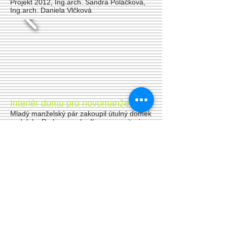
Projekt 2012, Ing.arch. Sandra Poláčková,
Ing.arch. Daniela Vlčková
Interiér domu pro novomanžele
Mladý manželský pár zakoupil útulný domek
nedaleko Prahy, a rozhodl se poprosit nás o
pomoc s návrhem interiéru. Potřebovali
praktické řešení a dostatek úložných
prostorů. Shodli jsme se na návrhu
obývacího prostoru, kuchyně a obou
koupelen, a realizace na sebe nedá dlouho
čekat. V galerii si můžete prohlédnout různé
varianty, které byly navrženy.
Realizace 2013, Ing.arch. Daniela Vlčková