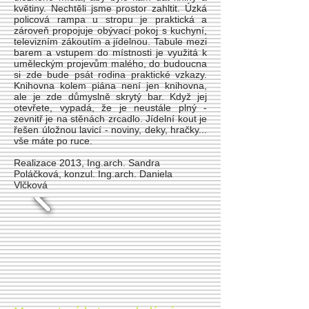
květiny. Nechtěli jsme prostor zahltit. Úzká
policová rampa u stropu je praktická a
zároveň propojuje obývací pokoj s kuchyní,
televizním zákoutím a jídelnou. Tabule mezi
barem a vstupem do místnosti je využitá k
uměleckým projevům malého, do budoucna
si zde bude psát rodina praktické vzkazy.
Knihovna kolem piána není jen knihovna,
ale je zde důmyslně skrytý bar. Když jej
otevřete, vypadá, že je neustále plný -
zevnitř je na stěnách zrcadlo. Jídelní kout je
řešen úložnou lavicí - noviny, deky, hračky...
vše máte po ruce.
Realizace 2013, Ing.arch. Sandra
Poláčková, konzul. Ing.arch. Daniela
Vlčková