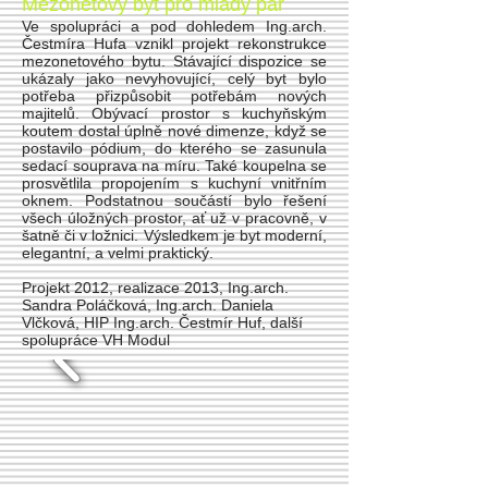
Mezonetový byt pro mladý pár
Ve spolupráci a pod dohledem Ing.arch.
Čestmíra Hufa vznikl projekt rekonstrukce
mezonetového bytu. Stávající dispozice se
ukázaly jako nevyhovující, celý byt bylo
potřeba přizpůsobit potřebám nových
majitelů. Obývací prostor s kuchyňským
koutem dostal úplně nové dimenze, když se
postavilo pódium, do kterého se zasunula
sedací souprava na míru. Také koupelna se
prosvětlila propojením s kuchyní vnitřním
oknem. Podstatnou součástí bylo řešení
všech úložných prostor, ať už v pracovně, v
šatně či v ložnici. Výsledkem je byt moderní,
elegantní, a velmi praktický.
Projekt 2012, realizace 2013, Ing.arch.
Sandra Poláčková, Ing.arch. Daniela
Vlčková, HIP Ing.arch. Čestmír Huf, další
spolupráce VH Modul